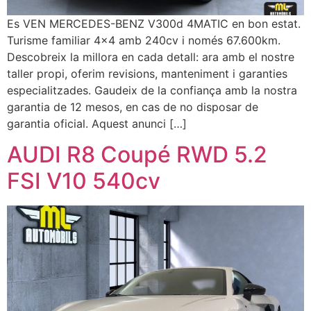
Es VEN MERCEDES-BENZ V300d 4MATIC en bon estat.
Turisme familiar 4×4 amb 240cv i només 67.600km.
Descobreix la millora en cada detall: ara amb el nostre
taller propi, oferim revisions, manteniment i garanties
especialitzades. Gaudeix de la confiança amb la nostra
garantia de 12 mesos, en cas de no disposar de
garantia oficial. Aquest anunci […]
AUDI R8 Coupé RWD 5.2
FSI V10 540cv