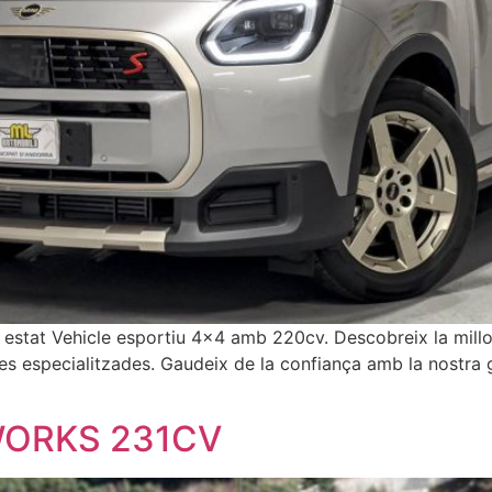
tat Vehicle esportiu 4×4 amb 220cv. Descobreix la millora
ies especialitzades. Gaudeix de la confiança amb la nostra
WORKS 231CV