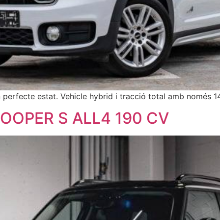
rfecte estat. Vehicle hybrid i tracció total amb només 1
OPER S ALL4 190 CV