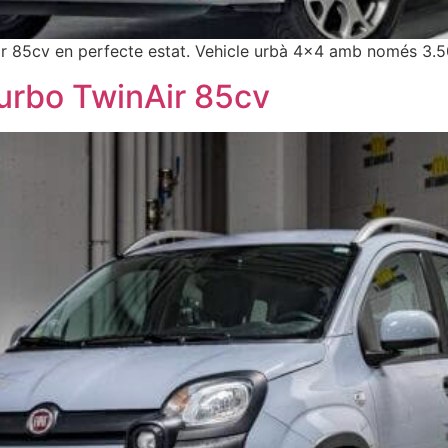
 85cv en perfecte estat. Vehicle urbà 4×4 amb només 3.
Turbo TwinAir 85cv