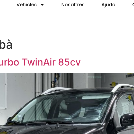
Vehicles
Nosaltres
Ajuda
bà
Turbo TwinAir 85cv