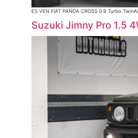
ES VEN FIAT PANDA CROSS 0.9 Turbo TwinAir
Suzuki Jimny Pro 1.5