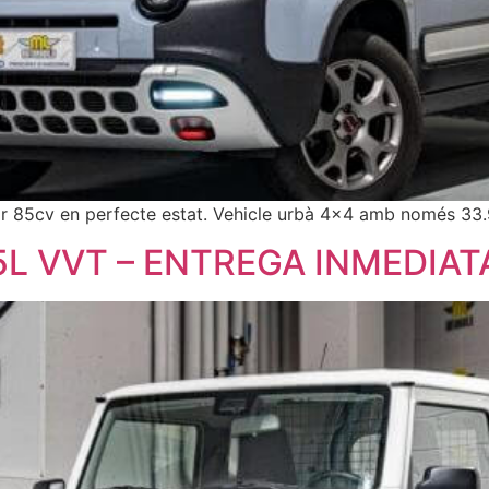
 85cv en perfecte estat. Vehicle urbà 4×4 amb només 33
5L VVT – ENTREGA INMEDIAT