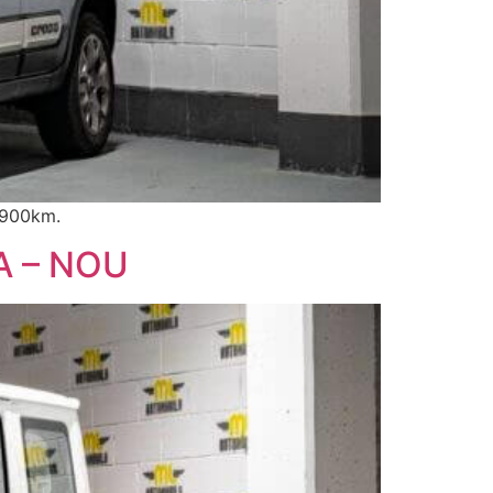
.900km.
A – NOU