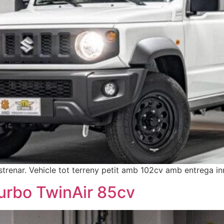
enar. Vehicle tot terreny petit amb 102cv amb entrega in
Turbo TwinAir 85cv