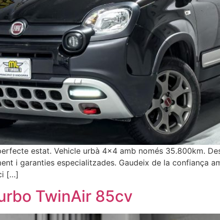
erfecte estat. Vehicle urbà 4×4 amb només 35.800km. Desco
iment i garanties especialitzades. Gaudeix de la confiança 
ci […]
Turbo TwinAir 85cv