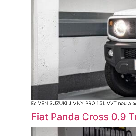
Es VEN SUZUKI JIMNY PRO 1.5L VVT nou a estr
Fiat Panda Cross 0.9 