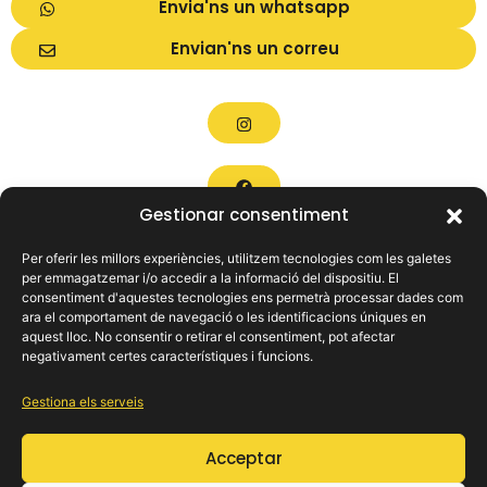
Envia'ns un whatsapp
Envian'ns un correu
Gestionar consentiment
Per oferir les millors experiències, utilitzem tecnologies com les galetes
per emmagatzemar i/o accedir a la informació del dispositiu. El
consentiment d'aquestes tecnologies ens permetrà processar dades com
ara el comportament de navegació o les identificacions úniques en
aquest lloc. No consentir o retirar el consentiment, pot afectar
negativament certes característiques i funcions.
On els teus somnis automotrius prenen vida: troba el teu
viatge perfecte amb nosaltres.
Gestiona els serveis
Enllaços d’interès
Acceptar
Legals