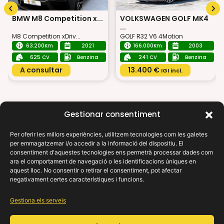
BMW M8 Competition x...
VOLKSWAGEN GOLF MK4
...
M8 Competition xDriv...
GOLF R32 V6 4Motion
63.200Km
2021
166.000Km
2003
625 CV
Benzina
241 CV
Benzina
A consultar
13.400 €
IGI incl.
Gestionar consentiment
Per oferir les millors experiències, utilitzem tecnologies com les galetes
per emmagatzemar i/o accedir a la informació del dispositiu. El
X
consentiment d'aquestes tecnologies ens permetrà processar dades com
Necessites ajuda?
ara el comportament de navegació o les identificacions úniques en
aquest lloc. No consentir o retirar el consentiment, pot afectar
negativament certes característiques i funcions.
On els teus somnis automotrius prenen vida: troba el teu
viatge perfecte amb nosaltres.
Gestiona els serveis
Enllaços d’interès