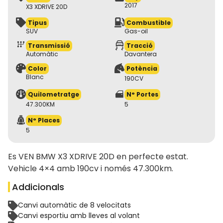
2017
X3 XDRIVE 20D
Tipus
Combustible
SUV
Gas-oil
Transmissió
Tracció
Automàtic
Davantera
Color
Potència
Blanc
190CV
Quilometratge
N° Portes
47.300KM
5
N° Places
5
Es VEN BMW X3 XDRIVE 20D en perfecte estat.
Vehicle 4×4 amb 190cv i només 47.300km.
Addicionals
Canvi automàtic de 8 velocitats
Canvi esportiu amb lleves al volant