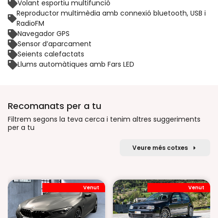
Volant esportiu multifunció
Reproductor multimèdia amb connexió bluetooth, USB i
RadioFM
Navegador GPS
Sensor d’aparcament
Seients calefactats
Llums automàtiques amb Fars LED
Recomanats per a tu
Filtrem segons la teva cerca i tenim altres suggeriments
per a tu
Veure més cotxes
Venut
Venut