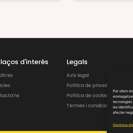
llaços d'interès
Legals
altres
Avís legal
icles
Política de privadesa
Per oferir l
tacta'ns
Política de cookies
emmagatzemar
tecnologies
Termes i condicions
les identifi
afectar nega
Gestiona els