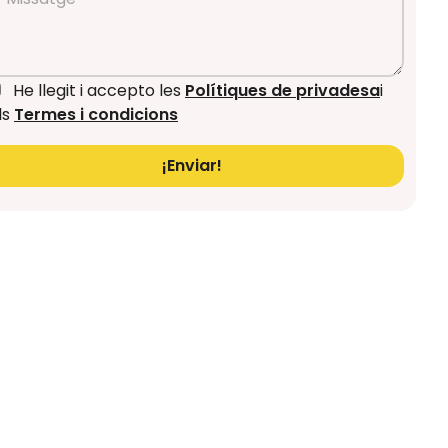
He llegit i accepto les
Polítiques de privadesa
i
ls
Termes i condicions
¡Enviar!