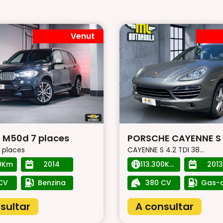
Venut
 M50d 7 places
PORSCHE CAYENNE S D
 places
CAYENNE S 4.2 TDI 38...
0Km
2014
113.300Km
2013
CV
Benzina
380 CV
Gas-o
sultar
A consultar