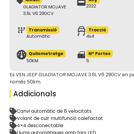
2022
GLADIATOR MOJAVE
3.6L V6 290CV
Transmissió
Tracció
Automàtic
4x4
Quilometratge
N° Portes
50KM
5
Es VEN JEEP GLADIATOR MOJAVE 3.6L V6 290CV en per
només 50km.
Addicionals
Canvi automàtic de 8 velocitats
Volant de cuir multifunció calefactat
4×4 desconectable
Llums automàtiques amb fars LED