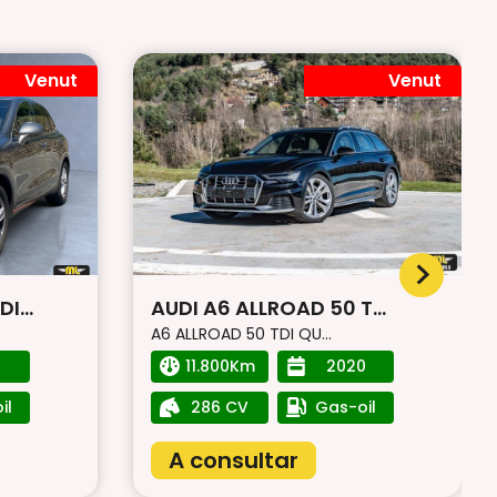
Venut
Venut
I...
AUDI A6 ALLROAD 50 T...
A6 ALLROAD 50 TDI QU...
11.800Km
2020
il
286 CV
Gas-oil
A consultar