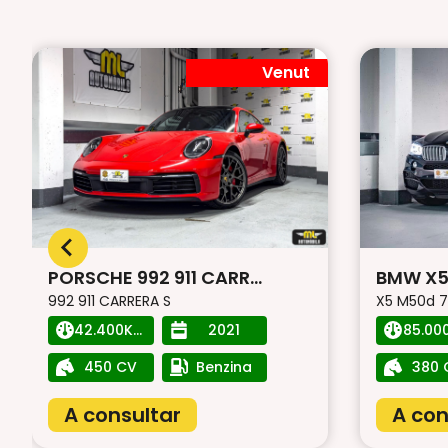
Venut
PORSCHE 992 911 CARR...
BMW X5
992 911 CARRERA S
X5 M50d 7
42.400Km
2021
85.00
450 CV
Benzina
380 
A consultar
A con