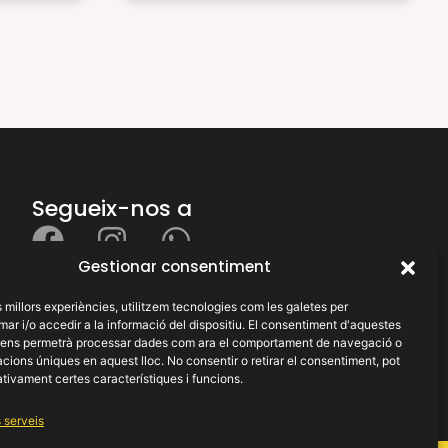
Segueix-nos a
Gestionar consentiment
X
Necessites ajuda?
es millors experiències, utilitzem tecnologies com les galetes per
 i/o accedir a la informació del dispositiu. El consentiment d'aquestes
 ens permetrà processar dades com ara el comportament de navegació o
cacions úniques en aquest lloc. No consentir o retirar el consentiment, pot
tivament certes característiques i funcions.
 serveis