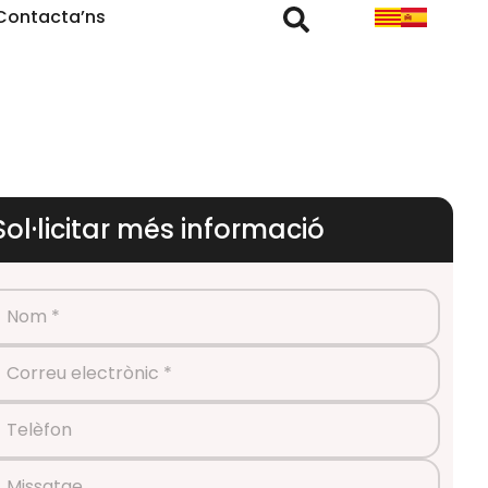
Contacta’ns
Sol·licitar més informació
Nom *
Correu electrònic *
Telèfon
Missatge