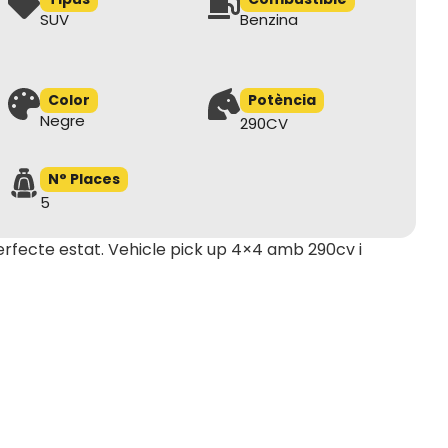
SUV
Benzina
Color
Potència
Negre
290CV
N° Places
5
fecte estat. Vehicle pick up 4×4 amb 290cv i