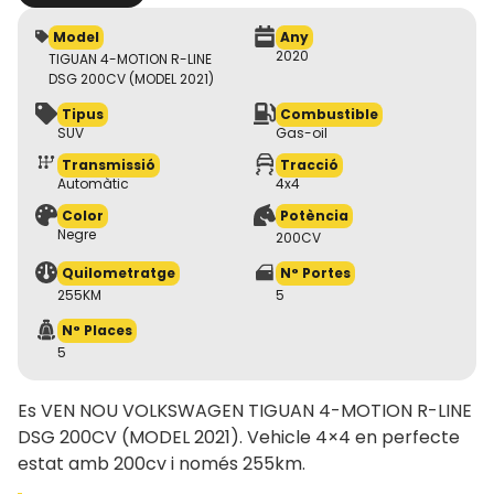
Model
Any
2020
TIGUAN 4-MOTION R-LINE
DSG 200CV (MODEL 2021)
Tipus
Combustible
SUV
Gas-oil
Transmissió
Tracció
Automàtic
4x4
Color
Potència
Negre
200CV
Quilometratge
N° Portes
255KM
5
N° Places
5
Es VEN NOU VOLKSWAGEN TIGUAN 4-MOTION R-LINE
DSG 200CV (MODEL 2021). Vehicle 4×4 en perfecte
estat amb 200cv i només 255km.