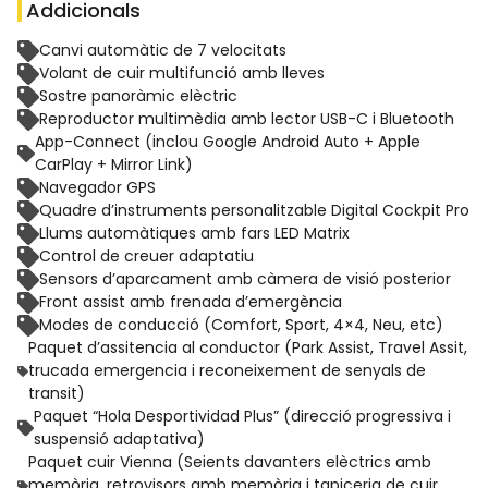
Addicionals
Canvi automàtic de 7 velocitats
Volant de cuir multifunció amb lleves
Sostre panoràmic elèctric
Reproductor multimèdia amb lector USB-C i Bluetooth
App-Connect (inclou Google Android Auto + Apple
CarPlay + Mirror Link)
Navegador GPS
Quadre d’instruments personalitzable Digital Cockpit Pro
Llums automàtiques amb fars LED Matrix
Control de creuer adaptatiu
Sensors d’aparcament amb càmera de visió posterior
Front assist amb frenada d’emergència
Modes de conducció (Comfort, Sport, 4×4, Neu, etc)
Paquet d’assitencia al conductor (Park Assist, Travel Assit,
trucada emergencia i reconeixement de senyals de
transit)
Paquet “Hola Desportividad Plus” (direcció progressiva i
suspensió adaptativa)
Paquet cuir Vienna (Seients davanters elèctrics amb
memòria, retrovisors amb memòria i tapiceria de cuir