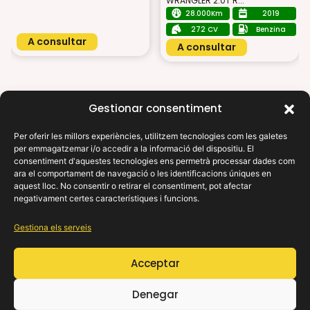
WRANGLER 2.0T R...
28.000Km
2019
272 CV
Benzina
A consultar
A consultar
Gestionar consentiment
Per oferir les millors experiències, utilitzem tecnologies com les galetes
per emmagatzemar i/o accedir a la informació del dispositiu. El
X
consentiment d'aquestes tecnologies ens permetrà processar dades com
Necessites ajuda?
ara el comportament de navegació o les identificacions úniques en
aquest lloc. No consentir o retirar el consentiment, pot afectar
negativament certes característiques i funcions.
On els teus somnis automotrius prenen vida: troba el teu
viatge perfecte amb nosaltres.
Gestiona els serveis
Enllaços d’interès
Acceptar
Legals
Denegar
Segueix-nos a