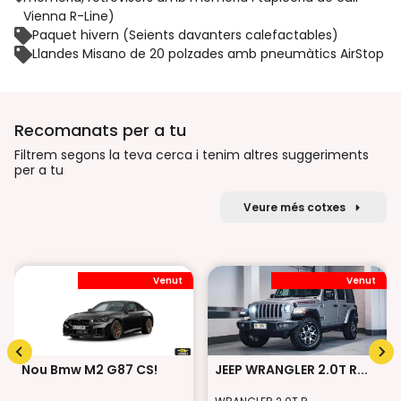
Vienna R-Line)
Paquet hivern (Seients davanters calefactables)
Llandes Misano de 20 polzades amb pneumàtics AirStop
Recomanats per a tu
Filtrem segons la teva cerca i tenim altres suggeriments
per a tu
Veure més cotxes
Venut
Venut
Nou Bmw M2 G87 CS!
JEEP WRANGLER 2.0T R...