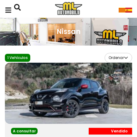
Nissan
1
Vehículos
Ordenar
A consultar
Vendido