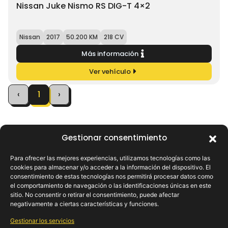
Nissan Juke Nismo RS DIG-T 4×2
Nissan
2017
50.200 KM
218 CV
Más información
Ver vehículo
‹
1
›
Gestionar consentimiento
Para ofrecer las mejores experiencias, utilizamos tecnologías como las
cookies para almacenar y/o acceder a la información del dispositivo. El
consentimiento de estas tecnologías nos permitirá procesar datos como
el comportamiento de navegación o las identificaciones únicas en este
sitio. No consentir o retirar el consentimiento, puede afectar
Donde tus sueños automotrices cobran vida: encuentra tu
negativamente a ciertas características y funciones.
viaje perfecto con nosotros.
Gestionar los servicios