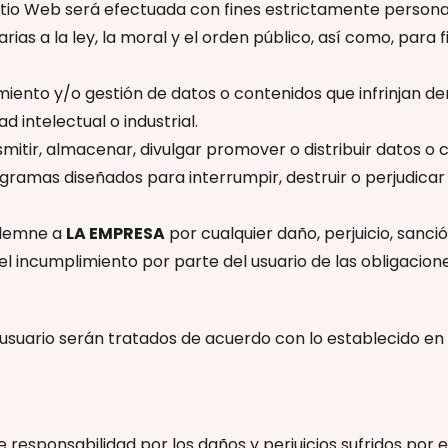
 Sitio Web será efectuada con fines estrictamente personal
arias a la ley, la moral y el orden público, así como, para
miento y/o gestión de datos o contenidos que infrinjan d
intelectual o industrial.
ansmitir, almacenar, divulgar promover o distribuir datos 
ogramas diseñados para interrumpir, destruir o perjudica
indemne a
LA EMPRESA
por cualquier daño, perjuicio, sanc
 incumplimiento por parte del usuario de las obligacion
 usuario serán tratados de acuerdo con lo establecido en l
 responsabilidad por los daños y perjuicios sufridos por e