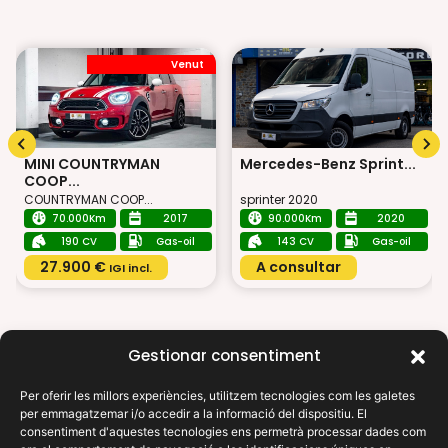
Venut
MINI COUNTRYMAN
Mercedes-Benz Sprint...
COOP...
COUNTRYMAN COOP...
sprinter 2020
70.000Km
2017
90.000Km
2020
190 CV
Gas-oil
143 CV
Gas-oil
27.900 €
A consultar
IGI incl.
Gestionar consentiment
Per oferir les millors experiències, utilitzem tecnologies com les galetes
per emmagatzemar i/o accedir a la informació del dispositiu. El
X
consentiment d'aquestes tecnologies ens permetrà processar dades com