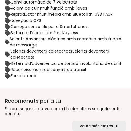
Canvi automàtic de 7 velocitats
Volant de cuir multifunció amb lleves
Reproductor multimèdia amb Bluetooth, USB i Aux
Navegació GPS
Carrega sense fils per a Smartphones
Sistema d’acces confort KeyLess
Seients davanters elèctrics amb memòria amb funció
de massatge
Seients davanters calefactatsSeients davanters
calefactats
Sistema d’advertència de sortida involuntaria de carril
Reconeixement de senyals de transit
Fars de xenó
Recomanats per a tu
Filtrem segons la teva cerca i tenim altres suggeriments
per a tu
Veure més cotxes