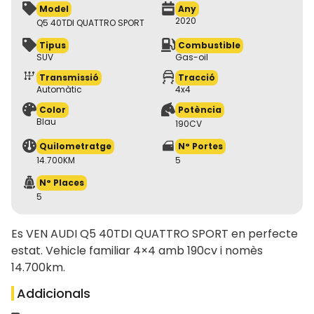
Model
Any
2020
Q5 40TDI QUATTRO SPORT
Tipus
Combustible
SUV
Gas-oil
Transmissió
Tracció
Automàtic
4x4
Color
Potència
Blau
190CV
Quilometratge
N° Portes
14.700KM
5
N° Places
5
Es VEN AUDI Q5 40TDI QUATTRO SPORT en perfecte
estat. Vehicle familiar 4×4 amb 190cv i nomès
14.700km.
Addicionals