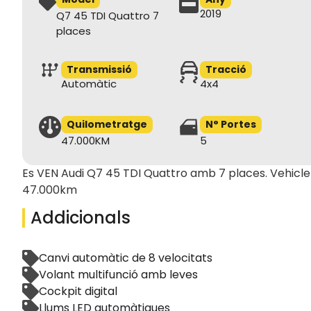
2019
Q7 45 TDI Quattro 7
places
Transmissió
Tracció
Automàtic
4x4
Quilometratge
N° Portes
47.000KM
5
Es VEN Audi Q7 45 TDI Quattro amb 7 places. Vehicl
47.000km
Addicionals
Canvi automàtic de 8 velocitats
Volant multifunció amb leves
Cockpit digital
Llums LED automàtiques