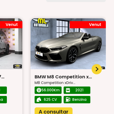
Venut
Venut
..
BMW M8 Competition x...
M8 Competition xDriv...
3
56.000Km
2021
na
625 CV
Benzina
A consultar