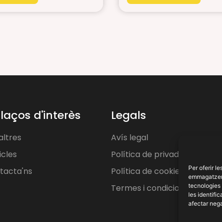
llaços d'interès
Legals
altres
Avís legal
icles
Política de privadesa
Per oferir l
tacta'ns
Política de cookies
emmagatzemar
tecnologies
Termes i condicions
les identifi
afectar nega