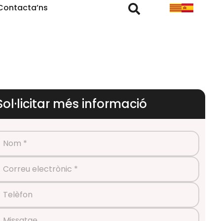
Contacta’ns
Sol·licitar més informació
Nom *
Correu electrònic *
Telèfon
Missatge