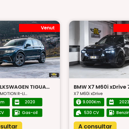
Venut
LKSWAGEN TIGUA...
BMW X7 M60i xDrive 7.
MOTION R-LI...
X7 M60i xDrive
Km
2020
9.000Km
202
CV
Gas-oil
530 CV
Benzi
sultar
A consultar