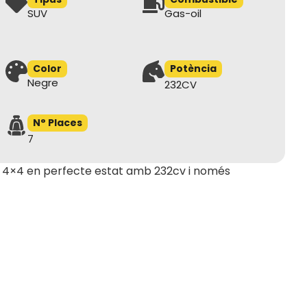
SUV
Gas-oil
Color
Potència
Negre
232CV
N° Places
7
e 4×4 en perfecte estat amb 232cv i només