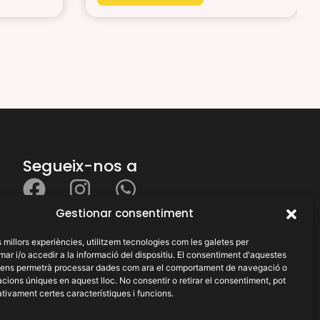
Segueix-nos a
Gestionar consentiment
X
Necessites ajuda?
es millors experiències, utilitzem tecnologies com les galetes per
 i/o accedir a la informació del dispositiu. El consentiment d'aquestes
 ens permetrà processar dades com ara el comportament de navegació o
cacions úniques en aquest lloc. No consentir o retirar el consentiment, pot
tivament certes característiques i funcions.