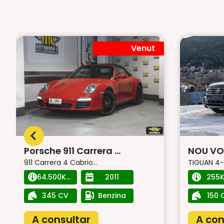
Venut
Porsche 911 Carrera ...
NOU VO
911 Carrera 4 Cabrio...
TIGUAN 4-
64.500Km
2011
255
345 CV
Benzina
150 
A consultar
A con