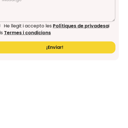
He llegit i accepto les
Polítiques de privadesa
i
ls
Termes i condicions
¡Enviar!