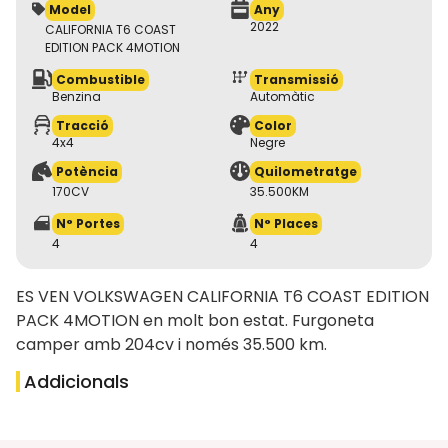
Model
Any
2022
CALIFORNIA T6 COAST
EDITION PACK 4MOTION
Combustible
Transmissió
Benzina
Automàtic
Tracció
Color
4x4
Negre
Potència
Quilometratge
170CV
35.500KM
N° Portes
N° Places
4
4
ES VEN VOLKSWAGEN CALIFORNIA T6 COAST EDITION
PACK 4MOTION en molt bon estat. Furgoneta
camper amb 204cv i només 35.500 km.
Addicionals