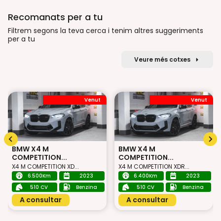
Recomanats per a tu
Filtrem segons la teva cerca i tenim altres suggeriments
per a tu
Veure més cotxes
Venut
Venut
BMW X4 M
BMW X4 M
COMPETITION...
COMPETITION...
X4 M COMPETITION XD...
X4 M COMPETITION XDR...
6.500Km
2023
6.400Km
2023
510 CV
Benzina
510 CV
Benzina
A consultar
A consultar