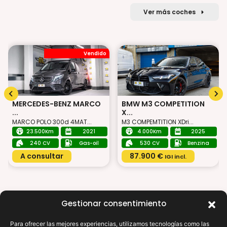
Ver más coches
Vendido
MERCEDES-BENZ MARCO
BMW M3 COMPETITION
...
X...
MARCO POLO 300d 4MAT...
M3 COMPEMTITION XDri...
23.500Km
2021
4.000Km
2025
240 CV
Gas-oil
530 CV
Benzina
A consultar
87.900 €
IGI incl.
Gestionar consentimiento
Para ofrecer las mejores experiencias, utilizamos tecnologías como las
X