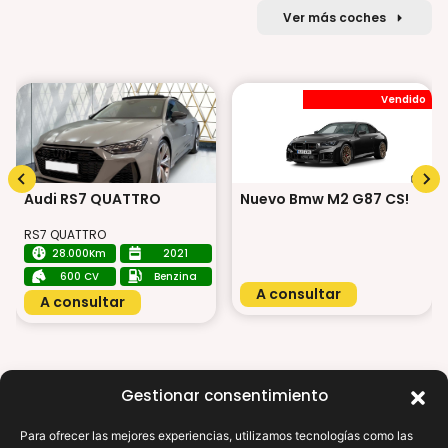
Ver más coches
Vendido
Audi RS7 QUATTRO
Nuevo Bmw M2 G87 CS!
RS7 QUATTRO
28.000Km
2021
600 CV
Benzina
A consultar
A consultar
Gestionar consentimiento
Para ofrecer las mejores experiencias, utilizamos tecnologías como las
X