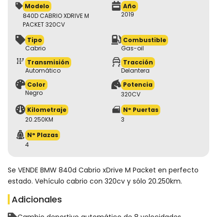
Modelo
Año
2019
840D CABRIO XDRIVE M
PACKET 320CV
Tipo
Combustible
Cabrio
Gas-oil
Transmisión
Tracción
Automático
Delantera
Color
Potencia
Negro
320CV
Kilometraje
N° Puertas
20.250KM
3
N° Plazas
4
Se VENDE BMW 840d Cabrio xDrive M Packet en perfecto
estado. Vehículo cabrio con 320cv y sólo 20.250km.
Adicionales