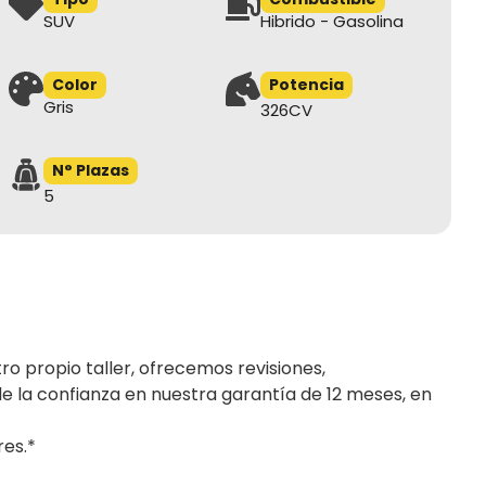
SUV
Hibrido - Gasolina
Color
Potencia
Gris
326CV
N° Plazas
5
o propio taller, ofrecemos revisiones, 
e la confianza en nuestra garantía de 12 meses, en 
es.*
