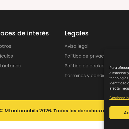
laces de interés
Legales
otros
Aviso legal
ículos
Política de privacidad
táctanos
Política de cookies
Para ofrecer
almacenar y/
Términos y condiciones
tecnologías
identificaci
afectar nega
Gestionar lo
© MLautomobils 2026. Todos los derechos reservados
Ac