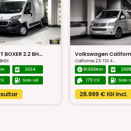
 BOXER 2.2 BH...
Volkswagen Californi.
 BHDI
California 2.5 TDI 4...
Km
2024
91.500Km
200
CV
Gas-oil
170 CV
Gas-o
sultar
28.999 €
IGI incl.