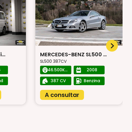
..
MERCEDES-BENZ SL500 ...
SL500 387CV
6
46.500Km
2008
il
387 CV
Benzina
A consultar