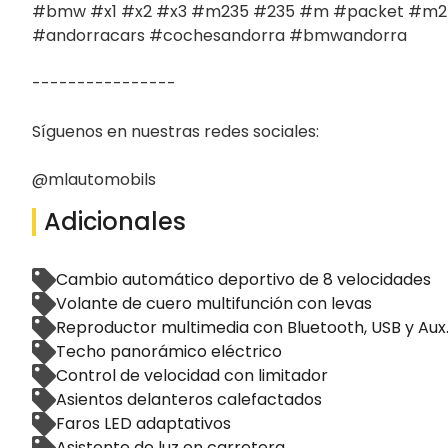
#bmw #x1 #x2 #x3 #m235 #235 #m #packet #m2 #
#andorracars #cochesandorra #bmwandorra

----------------

Síguenos en nuestras redes sociales:

@mlautomobils
Adicionales
Cambio automático deportivo de 8 velocidades
Volante de cuero multifunción con levas
Reproductor multimedia con Bluetooth, USB y Aux
Techo panorámico eléctrico
Control de velocidad con limitador
Asientos delanteros calefactados
Faros LED adaptativos
Asistente de luz en carretera