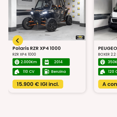
Polaris RZR XP4 1000
PEUGEOT
RZR XP4 1000
BOXER 2.2
2.000Km
2014
350
110 CV
Benzina
120 
15.900 €
IGI incl.
A con