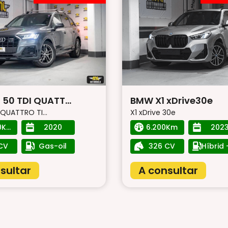
 50 TDI QUATT...
BMW X1 xDrive30e
QUATTRO TI...
X1 xDrive 30e
40.200Km
2020
6.200Km
202
CV
Gas-oil
326 CV
sultar
A consultar