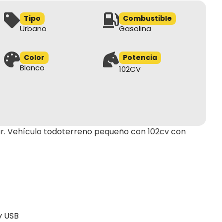
Tipo
Combustible
Urbano
Gasolina
Color
Potencia
Blanco
102CV
ar. Vehículo todoterreno pequeño con 102cv con
y USB