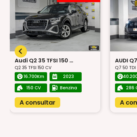
Audi Q2 35 TFSI 150 ...
AUDI Q7
Q2 35 TFSI 150 CV
Q7 50 TDI 
16.700Km
2023
150 CV
Benzina
286 
A consultar
A con