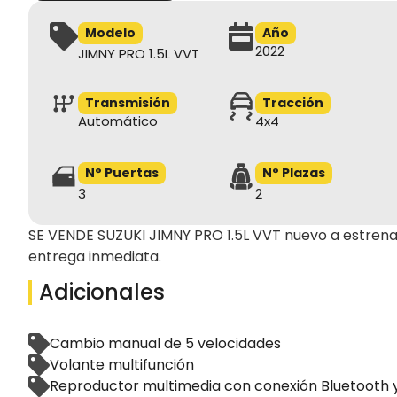
Modelo
Año
2022
JIMNY PRO 1.5L VVT
Transmisión
Tracción
Automático
4x4
N° Puertas
N° Plazas
3
2
SE VENDE SUZUKI JIMNY PRO 1.5L VVT nuevo a estren
entrega inmediata.
Adicionales
Cambio manual de 5 velocidades
Volante multifunción
Reproductor multimedia con conexión Bluetooth 