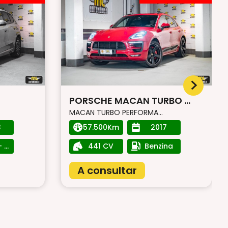
PORSCHE MACAN TURBO ...
MACAN TURBO PERFORMA...
3
57.500Km
2017
Híbrid - Benzina
441 CV
Benzina
A consultar