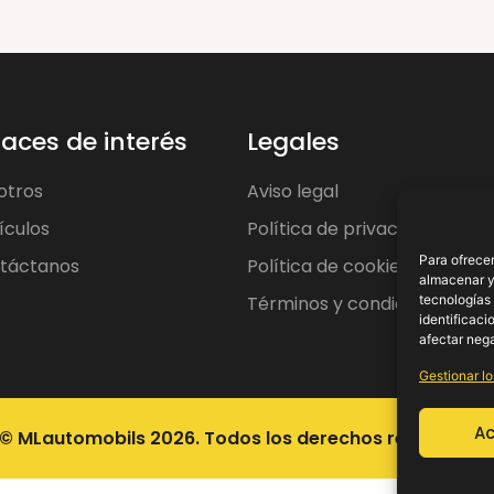
laces de interés
Legales
otros
Aviso legal
ículos
Política de privacidad
Para ofrecer
táctanos
Política de cookies
almacenar y/
Términos y condiciones
tecnologías
identificaci
afectar nega
Gestionar lo
Ac
© MLautomobils 2026. Todos los derechos reservados