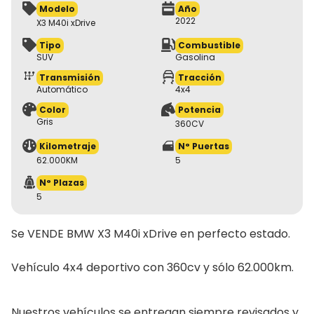
Modelo
Año
2022
X3 M40i xDrive
Tipo
Combustible
SUV
Gasolina
Transmisión
Tracción
Automático
4x4
Color
Potencia
Gris
360CV
Kilometraje
N° Puertas
62.000KM
5
N° Plazas
5
Se VENDE BMW X3 M40i xDrive en perfecto estado.

Vehículo 4x4 deportivo con 360cv y sólo 62.000km.

Nuestros vehículos se entregan siempre revisados ​​y 