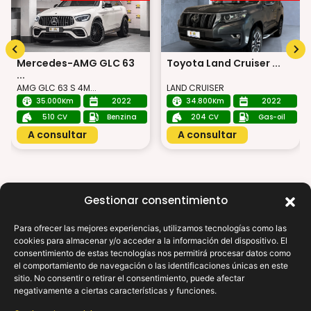
Mercedes-AMG GLC 63
Toyota Land Cruiser ...
...
AMG GLC 63 S 4M...
LAND CRUISER
35.000Km
2022
34.800Km
2022
510 CV
Benzina
204 CV
Gas-oil
A consultar
A consultar
Gestionar consentimiento
Para ofrecer las mejores experiencias, utilizamos tecnologías como las
X
cookies para almacenar y/o acceder a la información del dispositivo. El
¿Necesitas
consentimiento de estas tecnologías nos permitirá procesar datos como
ayuda?
el comportamiento de navegación o las identificaciones únicas en este
sitio. No consentir o retirar el consentimiento, puede afectar
Donde tus sueños automotrices cobran vida: encuentra tu
negativamente a ciertas características y funciones.
viaje perfecto con nosotros.